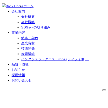
ホーム
会社案内
会社概要
会社概略
SDGsへの取り組み
事業内容
織布・染色
産業資材
技術開発
炭素繊維
インクジェットクロス Tifone (ティフォネ)　
品質・環境
お知らせ
採用情報
お問い合わせ