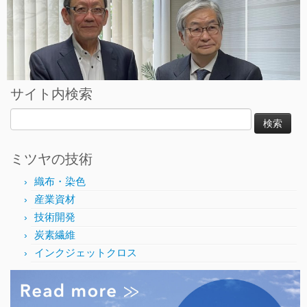
サイト内検索
検
索:
ミツヤの技術
織布・染色
産業資材
技術開発
炭素繊維
インクジェットクロス