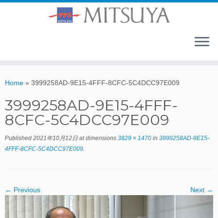
Home
»
3999258AD-9E15-4FFF-8CFC-5C4DCC97E009
3999258AD-9E15-4FFF-
8CFC-5C4DCC97E009
Published
2021年10月12日
at dimensions
3829 × 1470
in
3999258AD-9E15-
4FFF-8CFC-5C4DCC97E009
.
← Previous
Next →