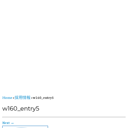
Home
»
採用情報
»
w160_entry5
w160_entry5
Next →